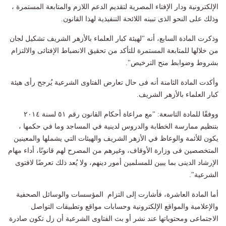
الإلكترونية ودار الإفتاء المصرية لتقديم الدعم اللازم والمتابعة المستمرة ،
وذلك على النحو الذى تبينه اللائحة التنفيذية لهذا القانون.
وذكرت المادة السابع، أنه "لهيئة كبار العلماء بالأزهر الشريف تشكيل لجان
من خلالها للمتابعة المستمرة للتأكد من تحقيق الانضباط الإفتائى والالتزام
بشروط وضوابط منح الترخيص".
وأكدت المادة الثامنة أنه فى حال تعارض الفتاوى الشرعية يُرجح رأى هيئة
كبار العلماء بالأزهر الشريف.
ووفقًا للمادة التاسعة: "مع مراعاة أحكام القانون رقم ٥١ لسنة ٢٠١٤
بتنظيم ممارسة الخطابة والدروس لدينية في المساجد وما في حكمها ،
يكون للأئمة والوعاظ في الأزهر الشريف والهيئات التي يشملها والمعينين
المتخصصين فى وزارة الأوقاف، وغيرهم من المصرح لهم قانونًا، أداء مهام
الإرشاد الدينى بما يبين للمسلمين أمور دينهم، ولا يُعد ذلك تعرضًا لافتوى
الشرعية".
أما المادة العاشرة، فأشارت إلى التزام المؤسسات والوسائل الصحفية
والإعلامية والمواقع الإلكترونية وحسابات مواقع وتطبيقات التواصل
الاجتماعى ومحتوياتها عند نشر أو بث الفتاوى الشرعية أن زل تكون صادرة