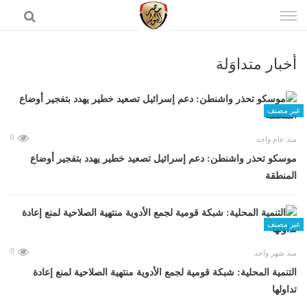
إذهب
الى
المحتوى
أخبار متداوَلة
الرئيسية
غير مصنف
0
منذ عام واحد
موسكو تحذر واشنطن: دعم إسرائيل تصعيد خطير يهدد بتفجير أوضاع
المنطقة
غير مصنف
0
منذ شهر واحد
التنمية المحلية: شبكة قومية لجمع الأدوية منتهية الصلاحية لمنع إعادة
تداولها