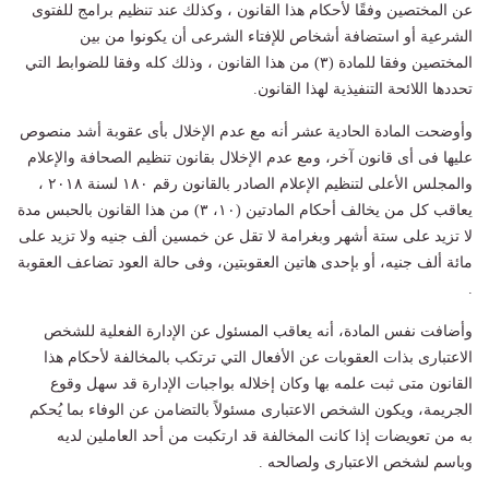
عن المختصين وفقًا لأحكام هذا القانون ، وكذلك عند تنظيم برامج للفتوى
الشرعية أو استضافة أشخاص للإفتاء الشرعى أن يكونوا من بين
المختصين وفقا للمادة (٣) من هذا القانون ، وذلك كله وفقا للضوابط التي
تحددها اللائحة التنفيذية لهذا القانون.
وأوضحت المادة الحادية عشر أنه مع عدم الإخلال بأى عقوبة أشد منصوص
عليها فى أى قانون آخر، ومع عدم الإخلال بقانون تنظيم الصحافة والإعلام
والمجلس الأعلى لتنظيم الإعلام الصادر بالقانون رقم ١٨٠ لسنة ٢٠١٨ ،
يعاقب كل من يخالف أحكام المادتين (١٠، ٣) من هذا القانون بالحبس مدة
لا تزيد على ستة أشهر وبغرامة لا تقل عن خمسين ألف جنيه ولا تزيد على
مائة ألف جنيه، أو بإحدى هاتين العقوبتين، وفى حالة العود تضاعف العقوبة
.
وأضافت نفس المادة، أنه يعاقب المسئول عن الإدارة الفعلية للشخص
الاعتبارى بذات العقوبات عن الأفعال التي ترتكب بالمخالفة لأحكام هذا
القانون متى ثبت علمه بها وكان إخلاله بواجبات الإدارة قد سهل وقوع
الجريمة، ويكون الشخص الاعتبارى مسئولاً بالتضامن عن الوفاء بما يُحكم
به من تعويضات إذا كانت المخالفة قد ارتكبت من أحد العاملين لديه
وباسم لشخص الاعتبارى ولصالحه .