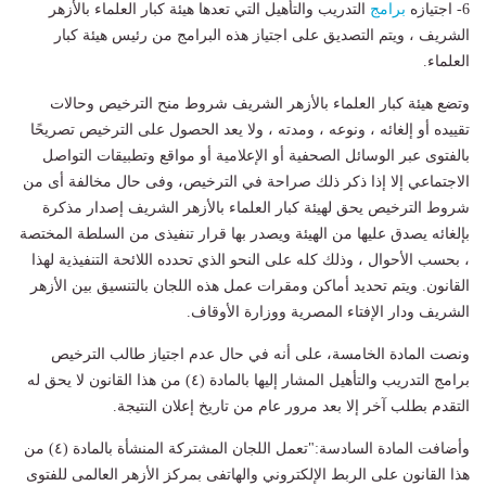
6- اجتيازه
برامج
التدريب والتأهيل التي تعدها هيئة كبار العلماء بالأزهر
الشريف ، ويتم التصديق على اجتياز هذه البرامج من رئيس هيئة كبار
العلماء.
وتضع هيئة كبار العلماء بالأزهر الشريف شروط منح الترخيص وحالات
تقييده أو إلغائه ، ونوعه ، ومدته ، ولا يعد الحصول على الترخيص تصريحًا
بالفتوى عبر الوسائل الصحفية أو الإعلامية أو مواقع وتطبيقات التواصل
الاجتماعي إلا إذا ذكر ذلك صراحة في الترخيص، وفى حال مخالفة أى من
شروط الترخيص يحق لهيئة كبار العلماء بالأزهر الشريف إصدار مذكرة
بإلغائه يصدق عليها من الهيئة ويصدر بها قرار تنفيذى من السلطة المختصة
، بحسب الأحوال ، وذلك كله على النحو الذي تحدده اللائحة التنفيذية لهذا
القانون. ويتم تحديد أماكن ومقرات عمل هذه اللجان بالتنسيق بين الأزهر
الشريف ودار الإفتاء المصرية ووزارة الأوقاف.
ونصت المادة الخامسة، على أنه في حال عدم اجتياز طالب الترخيص
برامج التدريب والتأهيل المشار إليها بالمادة (٤) من هذا القانون لا يحق له
التقدم بطلب آخر إلا بعد مرور عام من تاريخ إعلان النتيجة.
وأضافت المادة السادسة:"تعمل اللجان المشتركة المنشأة بالمادة (٤) من
هذا القانون على الربط الإلكتروني والهاتفى بمركز الأزهر العالمى للفتوى