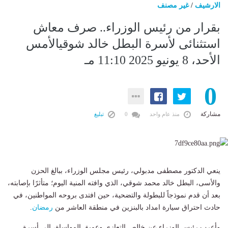
الارشيف
/
غير مصنف
بقرار من رئيس الوزراء.. صرف معاش
استثنائى لأسرة البطل خالد شوقيالأمس
الأحد، 8 يونيو 2025 11:10 مـ
0
مشاركة
منذ عام واحد
0
تبليغ
ينعي الدكتور مصطفى مدبولي، رئيس مجلس الوزراء، ببالغ الحزن
والأسى، البطل خالد محمد شوقي، الذي وافته المنية اليوم؛ متأثرًا بإصابته،
بعد أن قدم نموذجاً للبطولة والتضحية، حين افتدى بروحه المواطنين، في
حادث احتراق سيارة امداد بالبنزين في منطقة العاشر من
رمضان
.
وأعرب رئيس الوزراء عن خالص التعازي وعميق المواساة، إلى أسرة