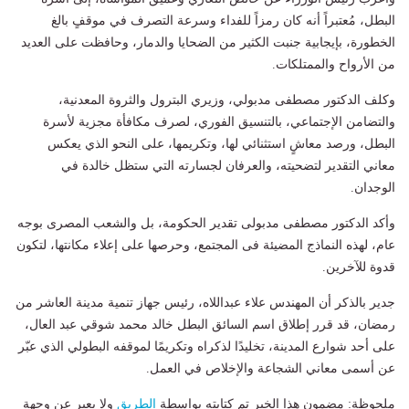
البطل، مُعتبراً أنه كان رمزاً للفداء وسرعة التصرف في موقفٍ بالغ
الخطورة، بإيجابية جنبت الكثير من الضحايا والدمار، وحافظت على العديد
من الأرواح والممتلكات.
وكلف الدكتور مصطفى مدبولي، وزيري البترول والثروة المعدنية،
والتضامن الإجتماعي، بالتنسيق الفوري، لصرف مكافأة مجزية لأسرة
البطل، ورصد معاشٍ استثنائي لها، وتكريمها، على النحو الذي يعكس
معاني التقدير لتضحيته، والعرفان لجسارته التي ستظل خالدة في
الوجدان.
وأكد الدكتور مصطفى مدبولى تقدير الحكومة، بل والشعب المصرى بوجه
عام، لهذه النماذج المضيئة فى المجتمع، وحرصها على إعلاء مكانتها، لتكون
قدوة للآخرين.
جدير بالذكر أن المهندس علاء عبداللاه، رئيس جهاز تنمية مدينة العاشر من
رمضان، قد قرر إطلاق اسم السائق البطل خالد محمد شوقي عبد العال،
على أحد شوارع المدينة، تخليدًا لذكراه وتكريمًا لموقفه البطولي الذي عبّر
عن أسمى معاني الشجاعة والإخلاص في العمل.
ملحوظة: مضمون هذا الخبر تم كتابته بواسطة
الطريق
ولا يعبر عن وجهة