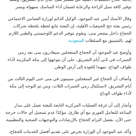
توفير كافة سبل الراحة والرعاية لضمان أداء المناسك بسهولة ويسر.
وقال الأستاذ أيمن عبد الموجود، الوكيل الدائم لوزارة التضامن الاجتماعي
رئيس بعثة حج الجمعيات الأهلية، إن البعثة تتابع لحظة بلحظة تحركات
الحجاج داخل مشعر منى، وتقوم بتوفير الدعم اللوجيستي والطبي اللازم
لهم، بالتنسيق مع السلطات
السعودية
.
وأوضح عبد الموجود أن الحجاج المتعجلين سيغادرون منى بعد رمي
الجمرات في ثاني أيام التشريق، على أن يتوجهوا إلى مكة المكرمة لأداء
طواف الوداع، تمهيدا للعودة إلى أرض الوطن.
وأضاف أن الحجاج غير المتعجلين سيبيتون في منى حتى اليوم الثالث من
أيام التشريق، لاستكمال رمي الجمرات الثلاث، ومن ثم التوجه إلى مكة
لأداء طواف الوداع.
وأشار إلى أن غرفة العمليات المركزية التابعة للبعثة تعمل على مدار
الساعة للتعامل الفوري مع أي طارئ، مؤكدًا عدم تسجيل أي حالات حرجة
حتى الآن، بفضل التزام الحجاج بالإرشادات والتوجيهات الصحية والتنظيمية.
وأكد عبد الموجود أن الوزارة تحرص على تقديم أفضل الخدمات للحجاج،