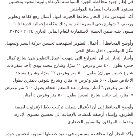
في إطار جهود محافظة الجيزة المتواصلة للارتقاء بالبنية التحتية وتحسين
مستوى الخدمات المقدَّمة للمواطنين
أكد المهندس عادل النجار محافظ الجيزة، انتهاء أعمال رفع كفاءة وتطوير
ورصف ٦ شوارع بحي المنيرة الغربية وذلك بتكلفة إجمالية قدرها ١.٥
مليون جنيه ضمن الخطة الاستثمارية للعام المالي الجاري ٢٠٢٤ / ٢٠٢٥.
وأوضح المحافظ أن أعمال التطوير استهدفت تحسين حركة السير وتسهيل
تنقُّل المواطنين داخل نطاق الحي.
وأشار النجار إلى أن الشوارع التي شهدت أعمال التطوير هي: شارع كمال
حمزة بطول ٤٠٠ متر وعرض ١٢ مترًا، وشارع محمد بودي (أحد متفرعات
شارع حسين مهران) بطول ٥٠٠ متر وعرض ١٢ مترًا، وشارع مسجد
الإخلاص بطول ٥٠٠ متر وعرض ٨ أمتار، وشارع شوقي ديمتري بطول
٥٠٠ متر وعرض ٦ أمتار، وشارع عبد المنعم الفحام بطول ٦٠٠ متر وعرض
٧ أمتار، إلى جانب شارع القدس بطول ٥٠٠ متر وعرض ٤ أمتار.
وأوضح المحافظ إلى أن الأعمال شملت تركيب بلاط الإنترلوك لطبقة
الطريق، وإنشاء أرصفة للمشاة، بالإضافة إلى تحسين مستوى الإنارة،
وخدمات المرافق، والتنسيق الحضاري.
وأكد النجار أن المحافظة مستمرة في تنفيذ خططها التنموية لتحسين جودة