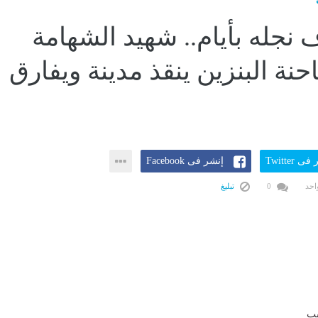
 نجله بأيام.. شهيد الشهامة
نة البنزين ينقذ مدينة ويفارق
ى Twitter
إنشر فى Facebook
احد
0
تبليغ
يب