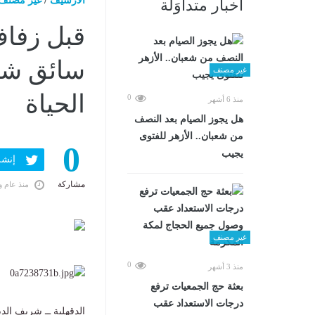
الارشيف
/
غير مصنف
أخبار متداوَلة
قبل زفاف
سائق شاح
غير مصنف
الحياة
0
منذ 6 أشهر
هل يجوز الصيام بعد النصف
من شعبان.. الأزهر للفتوى
0
يجيب
إنشر ف
مشاركة
منذ عام و
غير مصنف
0
منذ 3 أشهر
بعثة حج الجمعيات ترفع
درجات الاستعداد عقب
الدقهلية ــ شريف الد