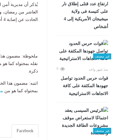
ارتفاع عدد قتلى إطلاق نار
يُذكر أن مديرية أمن 
على كنيسة فى ولاية
العاشر من رمضان، وعلى
ميشيجان الأمريكية إلى 4
الحادث عن إصابة 4 أشخاص بينهم السائق البطل، وتم تحرير محضر بالواقعة، وأُحيلت للتحقيقات.
أشخاص
ملحوظة: مضمون هذا ا
غير مصنف
نقله بمحتواه كما هو 
0
منذ شهر واحد
ذكرة.
قوات حرس الحدود تواصل
انتبه: مضمون هذا الخ
جهودها المكثفة على كافة
بمحتواه كما هو من
مص
الاتجاهات الاستراتيجية
Facebook
غير مصنف