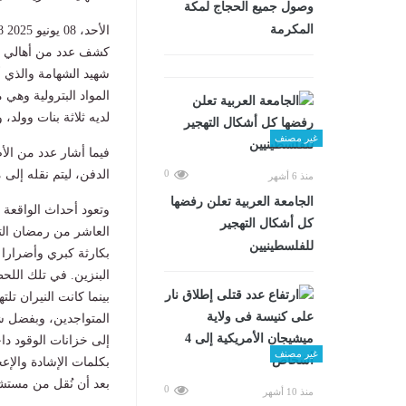
وصول جميع الحجاج لمكة
المكرمة
الأحد، 08 يونيو 2025 03:48 م
كشف عدد من أهالي قر
شهيد الشهامة والذي أ
المواد البترولية وهي
لديه ثلاثة بنات وولد، وكان
غير مصنف
فيما أشار عدد من الأ
الدفن، ليتم نقله إلى
0
منذ 6 أشهر
الجامعة العربية تعلن رفضها
وتعود أحداث الواقعة 
كل أشكال التهجير
العاشر من رمضان التا
للفلسطينيين
بكارثة كبري وأضرارا 
البنزين. في تلك اللحظ
بينما كانت النيران تل
المتواجدين، وبفضل شج
إلى خزانات الوقود د
غير مصنف
بكلمات الإشادة والإ
بعد أن نُقل من مستشف
0
منذ 10 أشهر