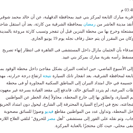
ية مبارك التابعة لمركز بني عبيد بمحافظة الدقهلية، عن أن خالد محمد شوقي
نقذ مدينة العاشر من
رمضان
بمحافظة الشرقية من كارثة، بعد أن استقل شاحن
 مشتعلة وخرج بها من محطة البنزين قبل أن تنفجر وتسبب كارثة مروعة بالمدينة
 من المقرر أن يتم حفل زفاف نجله يوم 19 يونيو الجارى.
صدقاء بأن الجثمان مازال داخل المستشفى فى القاهرة فى انتظار إنهاء تصريح
 مسقط رأسه بقرية مبارك بمركز بني عبيد.
إلى الأسبوع الماضي، حين اندلعت النيران بشكل مفاجئ داخل محطة الوقود بمد
بعة لمحافظة الشرقية، بعد انفجار تانك السيارة
نتيجة
ارتفاع درجة حرارته، مهد
جسيمة في حال امتداد النيران إلى المناطق السكنية المجاورة أو فى محطة
ات المرعبة، لم يتردد السائق خالد، فاندفع إلى مقعد القيادة بسرعة غير معهودة
تهم السيارة، وانطلق بها إلى خارج المحطة، محاولاً إبعاد الخطر عن المواطنين
اعته، نجح في إخراج السيارة المحترقة إلى الشارع، ليحول دون امتداد الحريق
اخل المحطة، وتداول عدد من المواطنين مقاطع
فيديو
وصورًا للسائق مصحوبة
عجاب، وتم نقله على الفور إلى مستشفى "أهل
مصر
للحروق" لتلقي العلاج اللازم
ى محلي، حيث كان محتجزًا بالعناية المركزة.