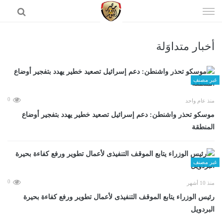
إذهب
الى
المحتوى
أخبار متداوَلة
الرئيسية
غير مصنف
0
منذ عام واحد
موسكو تحذر واشنطن: دعم إسرائيل تصعيد خطير يهدد بتفجير أوضاع
المنطقة
غير مصنف
0
منذ 10 أشهر
رئيس الوزراء يتابع الموقف التنفيذى لأعمال تطوير ورفع كفاءة بحيرة
البردويل