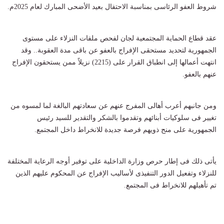
شروط العفو الرئاسى بمناسبة الاحتفال بعيد الأضحى المبارك لعام 2025م.
عقد قطاع الحماية المجتمعية لجان لفحص ملفات النزلاء على مستوى
الجمهورية لتحديد مستحقى الإفراج بالعفو عن باقى مدة العقوبة.. وقد
انتهت أعمالها إلى انطباق القرار على (2215) نزيلاً ممن يستحقون الإفراج
عنهم بالعفو.
ومن جانبهم أعرب أهالى المفرج عنهم عن سعادتهم البالغة لما لمسوه من
تغيير فى سلوكيات أبنائهم وتقدموا بالشكر والتقدير للسيد رئيس
الجمهورية على منح ذويهم فرصة جديدة للانخراط داخل المجتمع.
يأتى ذلك فى إطار حرص وزارة الداخلية على توفير أوجه الرعاية المختلفة
للنزلاء وتفعيل الدور التنفيذى لأساليب الإفراج عن المحكوم عليهم الذين
تم تأهيلهم للانخراط فى المجتمع.