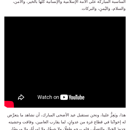
المناسبة المباركة على الأمة الإسلامية والإنسانية كلها بالخير، والأمن،
والسلام، واليُمنِ، والبركات.
هذا، ويَعِزُّ علينا، ونحن نستقبل عيد الأضحى المبارك، أن نشاهد ما يتعرَّض
له إخوانُنا في قطاع غزة من عدوانٍ، لما يقارب العامين، وفاقت وحشيته
حدودَ الخيال والتصوُّر، فلم يرحم طفلًا، ولا شيخًا، ولا امرأةً، ولا مريضًا،