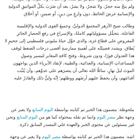
ولم ينجُ منه حجرٌ، ولا شجرٌ، ولا بشرٌ، بعد أن ضَرَبَ بكلِّ المواثيقِ الدوليةِ
والإنسانيةِ عرضَ الحائط، دون وازعٍ من دينٍ، أو ضميرٍ، أو أخلاق.
وطالب شيخ الأزهر المجتمعَ الدوليَّ، وجميعَ القوى الدولية والإقليمية
الفاعلة، بتحمُّل مسؤولياتهم كاملةً، والإسراعِ في رفعِ الحصارِ الجائرِ
المفروضِ على قطاع غزة، والذي حوَّل حياةَ مليوني فلسطيني إلى جحيمٍ لا
يُطاق، ويشدد فضيلتُه على أهميةِ ممارسةِ أقصى درجات الضغط لوقف
هذا العدوان فورًا، ودون شروط، وفتحِ كافةِ المعابر لتيسير وصولِ
المساعداتِ الإنسانية، والغذائية، والطبية، لإنقاذ الأبرياء الذين يواجهون
الموتَ ليلَ نهارٍ، سائلًا الله تعالى أن ينصرَهم على عدوِّهم، وأن يُثبِّت
أقدامَهم، وأن يحفظَ عليهم أرضَهم ووطنَهم؛ إنَّه وليُّ ذلك والقادرُ عليه.
ملحوظة: مضمون هذا الخبر تم كتابته بواسطة
اليوم السابع
ولا يعبر عن
وجهة نظر
مصر اليوم
وانما تم نقله بمحتواه كما هو من
اليوم السابع
ونحن
غير مسئولين عن محتوى الخبر والعهدة علي المصدر السابق ذكرة.
انتبه: مضمون هذا الخبر تم كتابته بواسطة
مصر اليوم
ولا يعبر عن وجهة