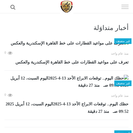
إذهب
الى
المحتوى
أخبار متداوَلة
الرئيسية
غير مصنف
0
منذ عام واحد
تعرف على مواعيد القطارات على خط القاهرة الإسكندرية والعكس
غير مصنف
0
منذ عام واحد
حظك اليوم.. توقعات الابراج الأحد 13-4-2025اليوم السبت، 12 أبريل 2025
09:52 صـ منذ 27 دقيقة
غير مصنف