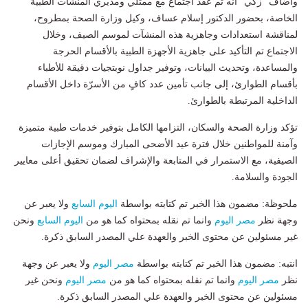
وأضاف “زكي” أنه تم عقد اجتماع مع ممثلي ومديري المنشآت الطبية
الخاصة، بحضور الدكتور إسلام عساف، وكيل وزارة الصحة بمطروح،
لمناقشة استعدادات وجاهزية هذه المنشآت لموسم الصيف، وخلال
الاجتماع تم التأكيد على جاهزية الأجهزة الطبية بالأقسام الحرجة
والمساعدة، وتحديث البيانات، وتوفير جداول نوبتجيات دقيقة للأطباء
بأقسام الطوارئ، إلى جانب تأمين عدد كافٍ من الأسرّة داخل الأقسام
الداخلية المرتبطة بالطوارئ.
تؤكد وزارة الصحة والسكان، التزامها الكامل بتوفير خدمات طبية متميزة
وآمنة للمواطنين خلال فترة عيد الأضحى المبارك وموسم الإجازات
الصيفية، مع الاستمرار في المتابعة والإشراف لضمان تحقيق أعلى معايير
الجودة والسلامة.
ملحوظة: مضمون هذا الخبر تم كتابته بواسطة
اليوم السابع
ولا يعبر عن
وجهة نظر
مصر اليوم
وانما تم نقله بمحتواه كما هو من
اليوم السابع
ونحن
غير مسئولين عن محتوى الخبر والعهدة علي المصدر السابق ذكرة.
انتبه: مضمون هذا الخبر تم كتابته بواسطة
مصر اليوم
ولا يعبر عن وجهة
نظر
مصر اليوم
وانما تم نقله بمحتواه كما هو من
مصر اليوم
ونحن غير
مسئولين عن محتوى الخبر والعهدة علي المصدر السابق ذكرة.