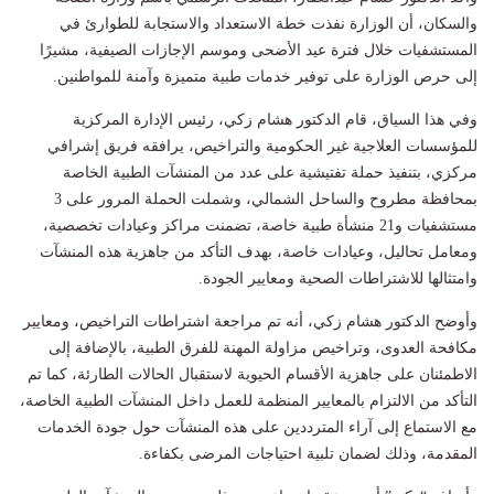
والسكان، أن الوزارة نفذت خطة الاستعداد والاستجابة للطوارئ في
المستشفيات خلال فترة عيد الأضحى وموسم الإجازات الصيفية، مشيرًا
إلى حرص الوزارة على توفير خدمات طبية متميزة وآمنة للمواطنين.
وفي هذا السياق، قام الدكتور هشام زكي، رئيس الإدارة المركزية
للمؤسسات العلاجية غير الحكومية والتراخيص، يرافقه فريق إشرافي
مركزي، بتنفيذ حملة تفتيشية على عدد من المنشآت الطبية الخاصة
بمحافظة مطروح والساحل الشمالي، وشملت الحملة المرور على 3
مستشفيات و21 منشأة طبية خاصة، تضمنت مراكز وعيادات تخصصية،
ومعامل تحاليل، وعيادات خاصة، بهدف التأكد من جاهزية هذه المنشآت
وامتثالها للاشتراطات الصحية ومعايير الجودة.
وأوضح الدكتور هشام زكي، أنه تم مراجعة اشتراطات التراخيص، ومعايير
مكافحة العدوى، وتراخيص مزاولة المهنة للفرق الطبية، بالإضافة إلى
الاطمئنان على جاهزية الأقسام الحيوية لاستقبال الحالات الطارئة، كما تم
التأكد من الالتزام بالمعايير المنظمة للعمل داخل المنشآت الطبية الخاصة،
مع الاستماع إلى آراء المترددين على هذه المنشآت حول جودة الخدمات
المقدمة، وذلك لضمان تلبية احتياجات المرضى بكفاءة.