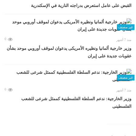
القبض على عامل استعرض بدراجته النارية في الإسكندرية
غير مصنف
0
منذ 7 أشهر
وزير خارجية ألمانيا ونظيره الأمريكى يدعوان لموقف أوروبي موحد بشأن
عقوبات جديدة على إيران
غير مصنف
0
منذ 7 أشهر
وزير الخارجية: ندعم السلطة الفلسطينية كممثل شرعى للشعب
الفلسطينى