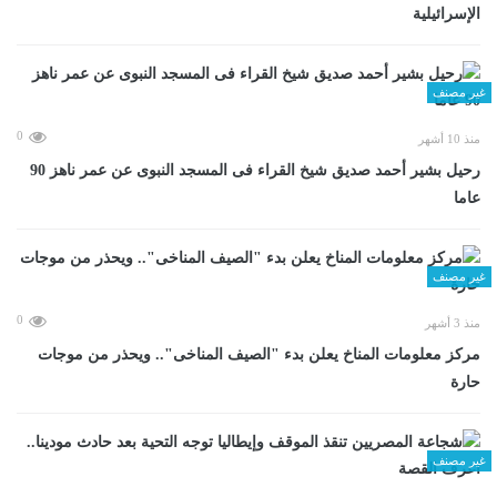
الإسرائيلية
غير مصنف
0
منذ 10 أشهر
رحيل بشير أحمد صديق شيخ القراء فى المسجد النبوى عن عمر ناهز 90
عاما
غير مصنف
0
منذ 3 أشهر
مركز معلومات المناخ يعلن بدء "الصيف المناخى".. ويحذر من موجات
حارة
غير مصنف