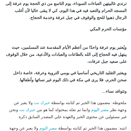
ترتدي غالبيتهن العباءات السوداء، يوم التاسع من ذي الحجة يوم عرفة إلى
المسجد الحرام والتعبد فيه في هذا اليوم، كي لا يبقى خاليا لأن أغلب
الرجال ذهبوا للحج والوقوف في جبل عرفة وخدمة الحجاج.
مؤنسات الحرم المكي
ويُعتبر
يوم عرفة
واحدًا من أعظم الأيام المقدسة عند المسلمين، حيث
يبتهل فيه الحجاج إلى الله بالطاعات والعبادات والأدعية، من خلال الوقوف
على صعيد جبل عرفات.
ويعتبر التقليد التاريخي أساسيا في يومي التروية وعرفة، خاصة داخل
صحن الحرم، فلا يرى في مكة في ذلك اليوم غير نسائها وأطفالها.
وتتوافد نساء…
ملحوظة: مضمون هذا الخبر تم كتابته بواسطة
خبرك نت
ولا يعبر عن
وجهة نظر
مصر اليوم
وانما تم نقله بمحتواه كما هو من
خبرك نت
ونحن
غير مسئولين عن محتوى الخبر والعهدة علي المصدر السابق ذكرة.
انتبه: مضمون هذا الخبر تم كتابته بواسطة
مصر اليوم
ولا يعبر عن وجهة