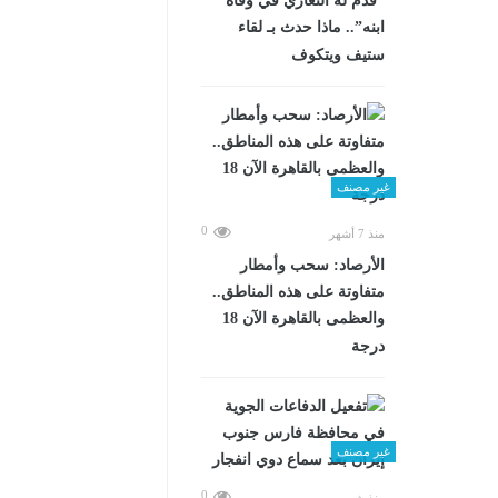
“قدم له التعازي في وفاة
ابنه”.. ماذا حدث بـ لقاء
ستيف ويتكوف
غير مصنف
0
منذ 7 أشهر
الأرصاد: سحب وأمطار
متفاوتة على هذه المناطق..
والعظمى بالقاهرة الآن 18
درجة
غير مصنف
0
منذ شهرين