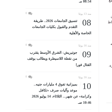
مع
08:54 مـ
0
منذ 13 يومًا
08
تنسيق الجامعات 2026.. طريقة
اظ
التقدم والقبول بكليات الجامعات
الخاصة والأهلية
ه
0
منذ 16 يومًا
09
جوتيريش: الشرق الأوسط يقترب
من نقطة اللاسيطرة ويطالب بوقف
القتال فورا
ة.
0
منذ 16 يومًا
10
بميزانية تفوق 4 مليارات جنيه..
موعد وآليات صرف «تكافل
وكرامة» عن شهر... الثلاثاء، 14 يوليو 2026
10:46 صـ