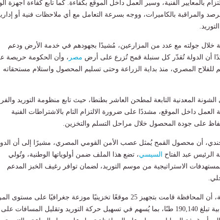
ام بالمعايير الفنية، وسير العمل داخل الموقع بكفاءة. كما تابع كفاءة أجهزة ال
رصد والمراقبة بالكاميرات، ووجه بسرعة التعامل مع أي ملاحظات فنية أو إداري
توريد.
 خلال جولته مع عدد من المزارعين، مُشيدًا بجهودهم في خدمة الأرض ودعم
ًا أن الدولة تُقدّر كل سنبلة قمح تُزرع على أرض
مصر
، وأن الحكومة حريصة ع
م للفلاح المصري، منذ بداية الزراعة وحتى تسليم المحصول واستلام مستحقاته
 الشونة المعدنية التابعة لمطحن العاشر بطنطا، حيث تابع منظومة التوريد والفرز
 العمل داخل الموقع، مشددًا على ضرورة الالتزام التام بالاشتراطات الفنية
لحفاظ على جودة المحصول خلال مراحل التسلم والتخزين.
جندي، أن محصول القمح يُمثل عصب الأمن القومي المصري، مشيرًا إلى أن الدول
ة الرئيس عبد الفتاح
السيسي
، تضع هذا الملف ضمن أولوياتها الوطنية، وتُولي
ق المستهدفات الاستراتيجية من موسم التوريد، لضمان توافر رغيف الخبز المدعم
لي.
وأوضح محافظ الغربية، أن المحافظة قامت بتجهيز 25 موقعًا تخزينيًا موزعة جغرافيًا على مستوى 
والمدن، بطاقة استيعابية تبلغ 190,140 طنًا، بما يُسهم في تسهيل حركة التوريد وتقليل المسافات على