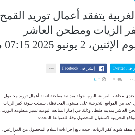
غربية يتفقد أعمال توريد القمح
ر الزيات ومطحن العاشر
، 2 يونيو 2025 07:15 مـ
ى Twitter
إنشر فى Facebook
احد
0
تبليغ
ندي محافظ الغربية، اليوم، جولة ميدانية مفاجئة لتفقد أعمال توريد محصول
ي عدد من المواقع التخزينية على مستوى المحافظة، شملت شونة كفر الزيات
حن العاشر بمدينة طنطا، وذلك في إطار المتابعة اليومية لسير منظومة التوريد،
واقع التخزينية لاستقبال المحصول وفقًا للضوابط المحددة.
 بتفقد شونة كفر الزيات، حيث تابع إجراءات استلام المحصول من المزارعين،