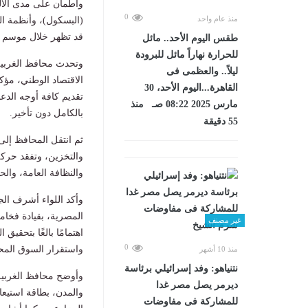
واطمأن على مدى الالتز
0
منذ عام واحد
(البسكول)، وأنظمة ال
قد تظهر خلال موسم ال
طقس اليوم الأحد.. مائل
للحرارة نهاراً مائل للبرودة
وتحدث محافظ الغربية
ليلاً.. والعظمى فى
الاقتصاد الوطني، مؤكد
القاهرة...اليوم الأحد، 30
تقديم كافة أوجه الدع
مارس 2025 08:22 صـ منذ
بالكامل دون تأخير.
55 دقيقة
ثم انتقل المحافظ إلى
والتخزين، وتفقد حركة
والنظافة العامة، وا
وأكد اللواء أشرف ال
المصرية، بقيادة فخام
غير مصنف
اهتمامًا بالغًا بتحقي
0
واستقرار السوق المح
منذ 10 أشهر
نتنياهو: وفد إسرائيلي برئاسة
ديرمر يصل مصر غدا
للمشاركة فى مفاوضات