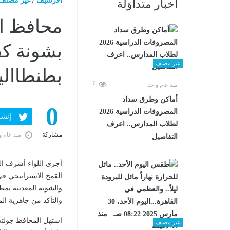
الارشيف
/
غير مصنف
أخبار متداوَلة
محافظ ال
بشونة كف
غير مصنف
بطنطااليوم الإثنين
0
منذ عام واحد
أماكن وطرق سداد
0
المصروفات الدراسية 2026
إنشر ف
لطلاب المدارس.. اعرف
مشاركة
منذ عام و
التفاصيل
أجرى اللواء أشرف الج
القمح الاستراتيجي ف
والشونة المعدنية بمط
والتأكد من جاهزية الم
استهل المحافظ جولته
غير مصنف