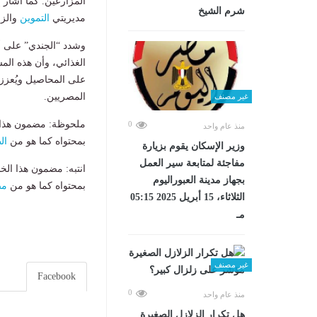
المزارعين. كما أشار 
شرم الشيخ
مديريتي
التموين
والزر
وشدد “الجندي” على أن
الغذائي، وأن هذه الم
على المحاصيل ويُعزز 
المصريين.
غير مصنف
ملحوظة: مضمون هذا ا
0
منذ عام واحد
بمحتواه كما هو من
ال
وزير الإسكان يقوم بزيارة
مفاجئة لمتابعة سير العمل
انتبه: مضمون هذا الخ
بجهاز مدينة العبوراليوم
بمحتواه كما هو من
مص
الثلاثاء، 15 أبريل 2025 05:15
مـ
غير مصنف
Facebook
0
منذ عام واحد
هل تكرار الزلازل الصغيرة