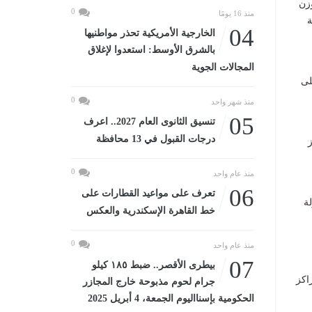
وزن
0
منذ 16 يومًا
ة
04
الخارجية الأمريكية تحذر مواطنيها
بالشرق الأوسط: استعدوا لإغلاق
المجالات الجوية
لى
0
منذ شهر واحد
05
تنسيق الثانوى العام 2027.. اعرف
درجات القبول في 13 محافظة
0
منذ عام واحد
06
تعرف على مواعيد القطارات على
ة
خط القاهرة الإسكندرية والعكس
0
منذ عام واحد
07
بيطرى الأقصر.. ضبط ١٨٥ كيلو
المراكز
جرام لحوم مذبوحة خارج المجازر
الحكومية بإسنااليوم الجمعة، 4 أبريل 2025