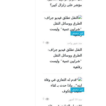
مؤشر على زلزال كبير؟
غير مصنف
0
منذ شهر واحد
​النقل تطلق فيديو جراف:
الطرق ووسائل النقل
"شرايين تنمية" وليست
رفاهية
غير مصنف
0
منذ 10 أشهر