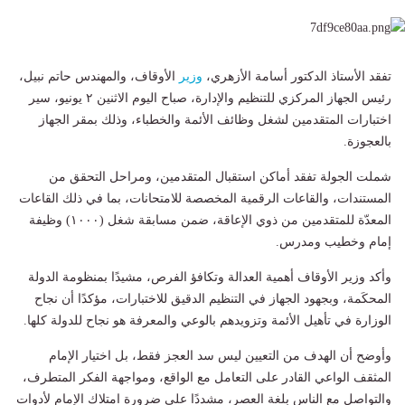
تفقد الأستاذ الدكتور أسامة الأزهري،
وزير
الأوقاف، والمهندس حاتم نبيل،
رئيس الجهاز المركزي للتنظيم والإدارة، صباح اليوم الاثنين ٢ يونيو، سير
اختبارات المتقدمين لشغل وظائف الأئمة والخطباء، وذلك بمقر الجهاز
بالعجوزة.
شملت الجولة تفقد أماكن استقبال المتقدمين، ومراحل التحقق من
المستندات، والقاعات الرقمية المخصصة للامتحانات، بما في ذلك القاعات
المعدّة للمتقدمين من ذوي الإعاقة، ضمن مسابقة شغل (١٠٠٠) وظيفة
إمام وخطيب ومدرس.
وأكد وزير الأوقاف أهمية العدالة وتكافؤ الفرص، مشيدًا بمنظومة الدولة
المحكَمة، وبجهود الجهاز في التنظيم الدقيق للاختبارات، مؤكدًا أن نجاح
الوزارة في تأهيل الأئمة وتزويدهم بالوعي والمعرفة هو نجاح للدولة كلها.
وأوضح أن الهدف من التعيين ليس سد العجز فقط، بل اختيار الإمام
المثقف الواعي القادر على التعامل مع الواقع، ومواجهة الفكر المتطرف،
والتواصل مع الناس بلغة العصر، مشددًا على ضرورة امتلاك الإمام لأدوات