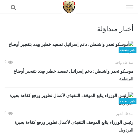
إذهب
الى
المحتوى
أخبار متداوَلة
الرئيسية
غير مصنف
0
منذ عام واحد
موسكو تحذر واشنطن: دعم إسرائيل تصعيد خطير يهدد بتفجير أوضاع
المنطقة
غير مصنف
0
منذ 10 أشهر
رئيس الوزراء يتابع الموقف التنفيذى لأعمال تطوير ورفع كفاءة بحيرة
البردويل