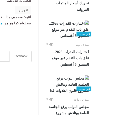
الكلمات الدلائليه
تحريك أسعار المنتجات
البترولية
وزير
انتبه: مضمون هذا الخ
بمحتواه كما هو من
مص
غير مصنف
0
منذ 13 يومًا
اختبارات القدرات 2026..
Facebook
غلق باب التقدم عبر موقع
التنسيق 6 أغسطس
غير مصنف
0
منذ عام واحد
مجلس النواب يرفع الجلسة
العامة ويناقش مشروع