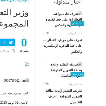
الارشيف
/
غير مصنف
أخبار متداوَلة
وزير التع
المجموعا
غير مصنف
0
منذ عام واحد
0
تعرف على مواعيد القطارات
إنشر ف
على خط القاهرة الإسكندرية
مشاركة
منذ عام و
والعكس
غير مصنف
0
منذ شهر واحد
طريقة التظلم لإعادة بطاقة
كتب محمود طه حسي
التموين المتوقفة.. اعرف
التفاصيل
الإثنين، 02 يونيو 2025 02:31 م