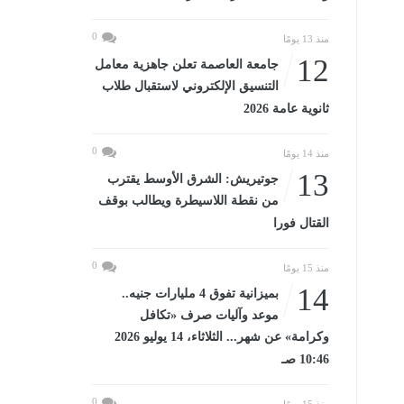
0
منذ 13 يومًا
12
جامعة العاصمة تعلن جاهزية معامل
التنسيق الإلكتروني لاستقبال طلاب
ثانوية عامة 2026
0
منذ 14 يومًا
13
جوتيريش: الشرق الأوسط يقترب
من نقطة اللاسيطرة ويطالب بوقف
القتال فورا
0
منذ 15 يومًا
14
بميزانية تفوق 4 مليارات جنيه..
موعد وآليات صرف «تكافل
وكرامة» عن شهر... الثلاثاء، 14 يوليو 2026
10:46 صـ
0