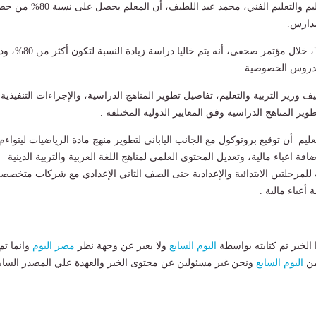
التربية والتعليم والتعليم الفني، محمد عبد اللطيف، أن المعلم يحص
مدارس.
وأضاف "عبد اللطيف"، خلال مؤتمر صحفي، أنه يتم خاليا دراسة زيادة
للدروس الخصوصية.
زير التربية والتعليم، تفاصيل تطوير المناهج الدراسية، والإجراءات التنفيذية
طوير المناهج الدراسية وفق المعايير الدولية المختلفة .
تعليم أن توقيع بروتوكول مع الجانب الياباني لتطوير منهج مادة الرياضيات ليتواءم
ضافة اعباء مالية، وتعديل المحتوى العلمي لمناهج اللغة العربية والتربية الدينية
 للمرحلتين الابتدائية والإعدادية حتى الصف الثاني الإعدادي مع شركات متخصصة
أعباء مالية .
لخبر تم كتابته بواسطة
اليوم السابع
ولا يعبر عن وجهة نظر
مصر اليوم
وانما تم
من
اليوم السابع
ونحن غير مسئولين عن محتوى الخبر والعهدة علي المصدر الساب