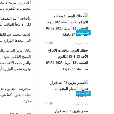
أكد
وزير
مجموعات التقوية بال
لكي لا يلجأ الطالب 
غير مصنف
كشف محمد عبد اللطيف و
التي تتخذها الوزارة لت
0
منذ عام واحد
وقال وزير التربية وال
حظك اليوم.. توقعات الابراج
المنهج الياباني بدون ا
الأحد 13-4-2025اليوم
والدراسات الاجتماعية
السبت، 12 أبريل 2025 09:52
ودون تحمل الوزارة أية 
صـ منذ 27 دقيقة
ملحوظة: مضمون هذا ا
غير مصنف
نقله بمحتواه كما هو 
ذكرة.
0
منذ 10 أشهر
سعر بنزين 92 بعد قرار