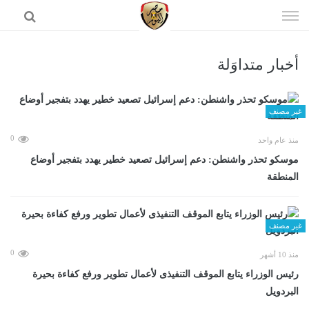
إذهب
الى
المحتوى
أخبار متداوَلة
الرئيسية
غير مصنف
0
منذ عام واحد
موسكو تحذر واشنطن: دعم إسرائيل تصعيد خطير يهدد بتفجير أوضاع
المنطقة
غير مصنف
0
منذ 10 أشهر
رئيس الوزراء يتابع الموقف التنفيذى لأعمال تطوير ورفع كفاءة بحيرة
البردويل