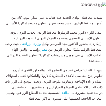
شهدت محافظة الوادي الجديد عدة فعاليات علي مدار اليوم، كان من
أهمها، محافظ الوادي الجديد يبحث تعزيز التعاون مع وفد إيكاردا الأسباني.
التقى اللواء دكتور محمد الزملوط محافظ الوادي الجديد، اليوم ، بوفد
التعاون الإسباني المصري ومنظمة المركز الدولي للبحوث الزراعية
(إيكاردا)، بحضور الدكتور مجد المرسي وكيل
وزارة الزراعة
، حيث رحب
المحافظ بالوفد، مثمنًا التعاون الوثيق بين
مصر
وإسبانيا، والدور الهام
للجانب الإسباني في تمويل مشروعات “إيكاردا” لتطوير القطاع الزراعي
بالمحافظة.
شَهِد اللقاء استعراض عدد من المشروعات والمحاور التنموية، أبرزها
تطوير إنتاج محاصيل الأعلاف المبتكرة كالأزولا والبانيكام؛ لتقليل استهلاك
المياه وزيادة الإنتاجية ومقاومة ملوحة التربة، وبحث التوسع في الزراعات
ذات العائد الاقتصادي المرتفع للمزارعين والمستثمرين، بالإضافة إلى
دراسة تنفيذ مشروعات
الطاقة
الشمسية لخدمة القطاع الزراعي، وتقييم
التجارب الناجحة لتعميمها على مستوى مراكز المحافظة.