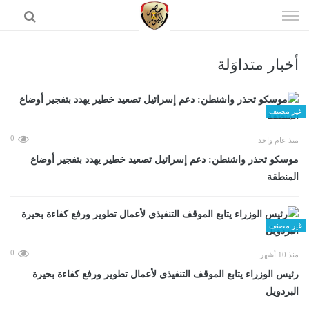
إذهب
الى
المحتوى
أخبار متداوَلة
الرئيسية
غير مصنف
0
منذ عام واحد
موسكو تحذر واشنطن: دعم إسرائيل تصعيد خطير يهدد بتفجير أوضاع
المنطقة
غير مصنف
0
منذ 10 أشهر
رئيس الوزراء يتابع الموقف التنفيذى لأعمال تطوير ورفع كفاءة بحيرة
البردويل