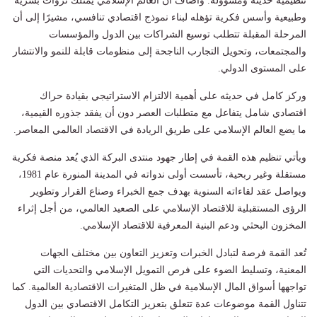
تنظيمية حديثة ومسؤولة. وأضاف أن العالم الإسلامي يمتلك ثروات بشرية
وطبيعية وأسس فكرية تؤهله لبناء نموذج اقتصادي تنافسي، مشيرًا إلى أن
المرحلة المقبلة تتطلب توسيع الشراكات بين الدول والمؤسسات
والمجتمعات، وتحويل التجارب الناجحة إلى منظومات قابلة للنمو والانتشار
على المستوى الدولي.
وركز كامل في حديثه على أهمية الالتزام الاستراتيجي بقيادة حراك
اقتصادي شامل يتفاعل مع متطلبات العصر دون أن يفقد جذوره القيمية،
ما يضع العالم الإسلامي على طريق الريادة في الاقتصاد العالمي المعاصر.
ويأتي تنظيم هذه القمة في إطار جهود منتدى البركة الذي يُعد منصة فكرية
مستقلة وغير ربحية، تأسست أولى ندواته في المدينة المنورة عام 1981،
ويواصل عقد لقاءاته السنوية بهدف جمع الخبراء وصناع القرار وتطوير
الرؤى المستقبلية للاقتصاد الإسلامي على الصعيد العالمي، من أجل إثراء
المخزون البحثي ودعم البنية المعرفية للاقتصاد الإسلامي.
تُعد القمة فرصة لتبادل الخبرات وتعزيز التعاون بين مختلف الجهات
المعنية، وتسليط الضوء على فرص التمويل الإسلامي والتحديات التي
تواجهها أسواق المال الإسلامية في ظل المتغيرات الاقتصادية العالمية. كما
تتناول القمة موضوعات عدة تتعلق بتعزيز التكامل الاقتصادي بين الدول