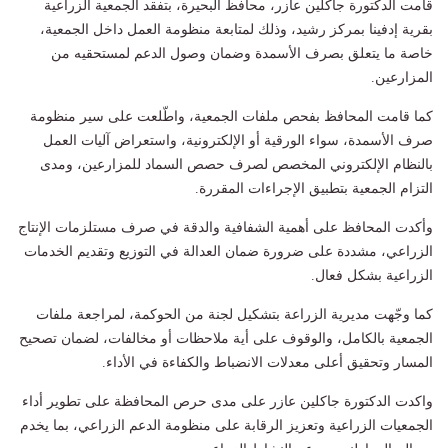
قامت الدكتورة جاكلين عازر، محافظ البحيرة، بتفقد الجمعية الزراعية
بقرية إدفينا بمركز رشيد، وذلك لمتابعة منظومة العمل داخل الجمعية،
خاصة ما يتعلق بصرف الأسمدة وضمان وصول الدعم لمستحقيه من
المزارعين.
كما قامت المحافظ بفحص ملفات الجمعية، واطّلعت على سير منظومة
صرف الأسمدة، سواء الورقية أو الإلكترونية، واستعراض آليات العمل
بالنظام الإلكتروني المخصص لصرف حصص السماد للمزارعين، ومدى
التزام الجمعية بتطبيق الإجراءات المقررة.
وأكدت المحافظ على أهمية الشفافية والدقة في صرف مستلزمات الإنتاج
الزراعي، مشددة على ضرورة ضمان العدالة في التوزيع وتقديم الخدمات
الزراعية بشكل فعال.
كما وجّهت مديرية الزراعة بتشكيل لجنة من الحوكمة، لمراجعة ملفات
الجمعية بالكامل، والوقوف على أية ملاحظات أو مخالفات، لضمان تصحيح
المسار وتحقيق أعلى معدلات الانضباط والكفاءة في الأداء.
واكدت الدكتورة جاكلين عازر على مدى حرص المحافظة على تطوير أداء
الجمعيات الزراعية وتعزيز الرقابة على منظومة الدعم الزراعي، بما يخدم