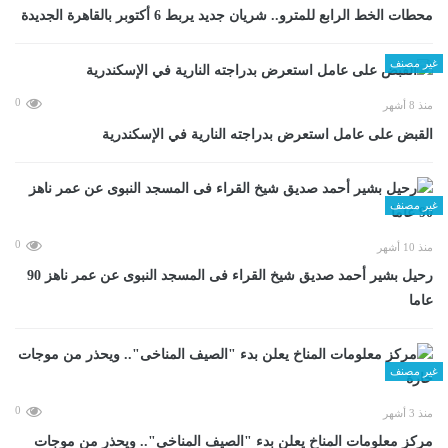
محطات الخط الرابع للمترو.. شريان جديد يربط 6 أكتوبر بالقاهرة الجديدة
غير مصنف
0
منذ 8 أشهر
القبض على عامل استعرض بدراجته النارية في الإسكندرية
غير مصنف
0
منذ 10 أشهر
رحيل بشير أحمد صديق شيخ القراء فى المسجد النبوى عن عمر ناهز 90
عاما
غير مصنف
0
منذ 3 أشهر
مركز معلومات المناخ يعلن بدء "الصيف المناخى".. ويحذر من موجات