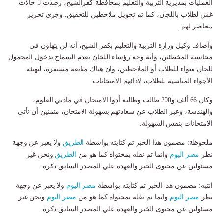
العمليات بمديرية التربية والتعليم بمحافظة كفرالشيخ، رصدت 5 حالات
غش لطلاب باللجان، كما تم تحويل ملاحظين للتحقيق. وجرى تحرير
محاضر لهم.
وأضاف وكيل وزارة التربية والتعليم بكفر الشيخ، أنه لن يتهاون في
محاسبة المخطئين، وأنه وجه رؤساء اللجان بعدم السماح بدخول المحمول
للجان سواء للطلاب أو الملاحظين، وان هناك متابعة مستمرة، لتهيئة
الأجواء المناسبة للطلاب، لأدائهم الامتحانات.
وكان 66 ألف و200 طالب وطالبة أدوا الامتحان في مادتي العلوم،
والهندسة، وعبر الطلاب عن سعادتهم بسهولة الامتحان، متمنين أن تأتي
الامتحانات بنفس السهولة.
ملحوظة: مضمون هذا الخبر تم كتابته بواسطة
الطريق
ولا يعبر عن وجهة
نظر
مصر اليوم
وانما تم نقله بمحتواه كما هو من
الطريق
ونحن غير
مسئولين عن محتوى الخبر والعهدة علي المصدر السابق ذكرة.
انتبه: مضمون هذا الخبر تم كتابته بواسطة
مصر اليوم
ولا يعبر عن وجهة
نظر
مصر اليوم
وانما تم نقله بمحتواه كما هو من
مصر اليوم
ونحن غير
مسئولين عن محتوى الخبر والعهدة علي المصدر السابق ذكرة.