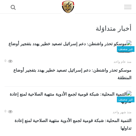
إذهب
الى
المحتوى
أخبار متداوَلة
الرئيسية
غير مصنف
0
منذ عام واحد
موسكو تحذر واشنطن: دعم إسرائيل تصعيد خطير يهدد بتفجير أوضاع
المنطقة
غير مصنف
0
منذ شهر واحد
التنمية المحلية: شبكة قومية لجمع الأدوية منتهية الصلاحية لمنع إعادة
تداولها