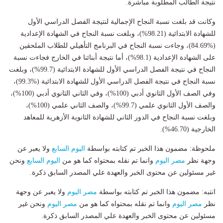
نتيجة الطالب المطلوبة مباشرة.
وكانت قد بلغت نسبة النجاح الإجمالية لنتيجة الفصل الدراسي الأول
للشهادة الابتدائية (98.21%)، وبلغت نسبة النجاح ‏في الشهادة الإعدادية
‏(84.69%)‏، وجاءت نسبة النجاح في البرنامج التأهيلي للطلاب الملحقين
على ‏الشهادة الإعدادية (98.1%)‏، أما نتيجة أبنائنا في الخارج فجاءت نسبة
النجاح في نتيجة الفصل الدراسي ‏الأول للشهادة الابتدائية (99.7%)، وبلغت
نسبة النجاح في نتيجة الفصل الدراسي الأول للشهادة الابتدائية ‏‏(99.3%)،
‏وفي الصف الأول الثانوي أدبي (100%)، وفي الثاني الثانوي أدبي (100%)،
والصف ‏الأول الثانوي علمي (99.7%)، والصف الثاني علمي (100%)،
وبلغت نسبة النجاح في الدور الثاني ‏للشهادة الثانوية الأزهرية للمعاهد
الخارجية (46.70%).‏
ملحوظة: مضمون هذا الخبر تم كتابته بواسطة
اليوم السابع
ولا يعبر عن
وجهة نظر
مصر اليوم
وانما تم نقله بمحتواه كما هو من
اليوم السابع
ونحن
غير مسئولين عن محتوى الخبر والعهدة علي المصدر السابق ذكرة.
انتبه: مضمون هذا الخبر تم كتابته بواسطة
مصر اليوم
ولا يعبر عن وجهة
نظر
مصر اليوم
وانما تم نقله بمحتواه كما هو من
مصر اليوم
ونحن غير
مسئولين عن محتوى الخبر والعهدة علي المصدر السابق ذكرة.