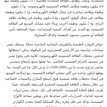
المتجددة، وبلغت وظائف الطاقة المتجددة العالمية 13.7 مليون وظيفة منها
4.9 مليون وظيفة وظائف الطاقة الشمسية الكهروضوئية، و2.5 مليون
وظيفة وظائف مباشرة في مجال الطاقة الكهرومائية، و2.5 مليون وظيفة
وظائف في مجال الوقود الحيوي، و4.4 مليون وظيفة في وظائف طاقة
الرياح، و2.4 مليون وظيفة أخرى، وبناءً عليه يتشابك التوسع في الطاقة
الشمسية مع العديد من أهداف التنمية المستدامة، سواء المتعلقة بأمن
الطاقة أو تحسين مستوى المعيشة وكذلك المساواة.
-توافر الموارد الطبيعية والظروف المناخية المناسبة محليًا، وتمتلك مصر
مساحات شاسعة من الأراضي الصحراوية غير المأهولة يمكن استغلالها
لتدشين محطات الطاقة الشمسية الكهروضوئية، علاوة على وقوع مصر
في منتصف الحزام الشمسي العالمي، بما جعلها تتمتع بإشعاع شمسي
مباشر تتراوح شدته ما بين (2000-3200) ك.و.س لكل م2 في السنة، بما
يؤهلها لتكون واحدة من أكبر منتجي الطاقة الشمسية، مع إمكانية التوسع
في إنشاء محطات طاقة شمسية فوق أسطح المنازل والمنشآت الصناعية
من خلال محطات الطاقة الشمسية الصغيرة المرتبطة بالشبكة، فيما
يعُرف بنُظمُ الخلايا الشمسية، بالإضافة إلى ذلك، تمتلك مصر ثروات
تعدينية كخامات الحراريات التي تساعدها على توطين صناعة الألواح
الشمسية، وذلك في ظل وفرة رمال السيلكيا الغنية بمعدن الكوارتز