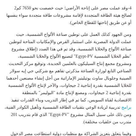
4-وقد عملت مصر على إتاحة الأراضي؛ حيث خصصت نحو 7650 كم2
لصالح هيئة الطاقة المتجددة لإقامة مشروعات طاقة متجددة سواء بنفسها
أو عن طريق إتاحتها للقطاع الخاص).
ومن الجهود كذلك العمل على توطين صناعة الألواح الشمسية، حيث
عملت الدولة المصرية على استثمار الفرص والإمكانيات المتاحة لتوطين
صناعة الألواح والخلايا الشمسية، وقد تم في هذا الصدد (إطلاق مشروع
"نظم الخلايا الشمسية Egypt-PV" لتصنيع الألواح والخلايا الشمسية،
ومشروع مجمع إنتاج السيليكون بالعلمين الجديدة، وتوقيع مركز التحديث
الصناعي التابع لوزارة الصناعة مذكرتي تفاهم مع شركتي جي إيه سولار
الصينية وجلوبال ساوث يوتيليتيز الإماراتية من أجل إنشاء مصنعين أحدهما
للخلايا الشمسية بقدرة إنتاجية 2 جيجاوات، والآخر لإنتاج الألواح الشمسية
بقدرة إنتاجية 2 جيجاوات، ومصنع لإنتاج مادة "البوليمر" بالمنطقة
الاقتصادية لقناة السويس، كما تم في إطار التدريب وبناء القدرات تنفيذ
برامج
تدريبية لزيادة الوعي بتقنيات الطاقة الشمسية وتأهيل الكوادر الفنية،
ومن ذلك على سبيل المثال مشروع "Egypt-PV" الذي قام بتدريب 201
متدرب من خلفيات مختلفة).
وفيما يتعلق بتعزيز الشراكة مع منظمات دولية استطاعت مصر الدخول