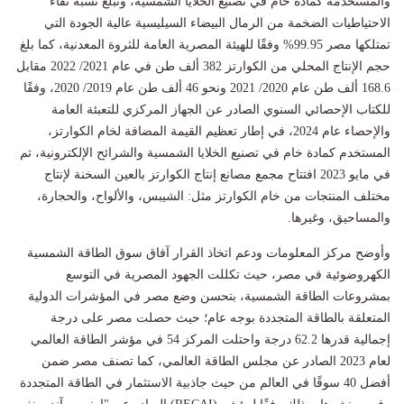
والمستخدمة كمادة خام في تصنيع الخلايا الشمسية، وتبلغ نسبة نقاء
الاحتياطيات الضخمة من الرمال البيضاء السيليسية عالية الجودة التي
تمتلكها مصر 99.95% وفقًا للهيئة المصرية العامة للثروة المعدنية، كما بلغ
حجم الإنتاج المحلي من الكوارتز 382 ألف طن في عام 2021/ 2022 مقابل
168.6 ألف طن عام 2020/ 2021 ونحو 46 ألف طن عام 2019/ 2020، وفقًا
للكتاب الإحصائي السنوي الصادر عن الجهاز المركزي للتعبئة العامة
والإحصاء عام 2024، في إطار تعظيم القيمة المضافة لخام الكوارتز،
المستخدم كمادة خام في تصنيع الخلايا الشمسية والشرائح الإلكترونية، تم
في مايو 2023 افتتاح مجمع مصانع إنتاج الكوارتز بالعين السخنة لإنتاج
مختلف المنتجات من خام الكوارتز مثل: الشيبس، والألواح، والحجارة،
والمساحيق، وغيرها.
وأوضح مركز المعلومات ودعم اتخاذ القرار آفاق سوق الطاقة الشمسية
الكهروضوئية في مصر، حيث تكللت الجهود المصرية في التوسع
بمشروعات الطاقة الشمسية، بتحسن وضع مصر في المؤشرات الدولية
المتعلقة بالطاقة المتجددة بوجه عام؛ حيث حصلت مصر على درجة
إجمالية قدرها 62.2 درجة واحتلت المركز 54 في مؤشر الطاقة العالمي
لعام 2023 الصادر عن مجلس الطاقة العالمي، كما تصنف مصر ضمن
أفضل 40 سوقًا في العالم من حيث جاذبية الاستثمار في الطاقة المتجددة