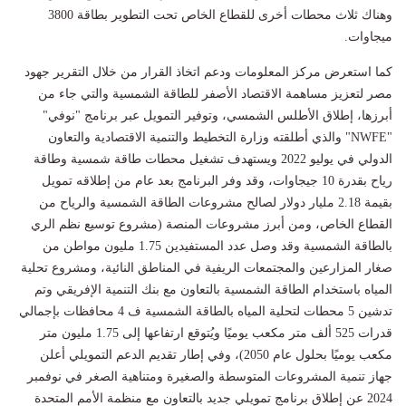
وهناك ثلاث محطات أخرى للقطاع الخاص تحت التطوير بطاقة 3800
ميجاوات.
كما استعرض مركز المعلومات ودعم اتخاذ القرار من خلال التقرير جهود
مصر لتعزيز مساهمة الاقتصاد الأصفر للطاقة الشمسية والتي جاء من
أبرزها، إطلاق الأطلس الشمسي، وتوفير التمويل عبر برنامج "نوفي"
"NWFE" والذي أطلقته وزارة التخطيط والتنمية الاقتصادية والتعاون
الدولي في يوليو 2022 ويستهدف تشغيل محطات طاقة شمسية وطاقة
رياح بقدرة 10 جيجاوات، وقد وفر البرنامج بعد عام من إطلاقه تمويل
بقيمة 2.18 مليار دولار لصالح مشروعات الطاقة الشمسية والرياح من
القطاع الخاص، ومن أبرز مشروعات المنصة (مشروع توسيع نظم الري
بالطاقة الشمسية وقد وصل عدد المستفيدين 1.75 مليون مواطن من
صغار المزارعين والمجتمعات الريفية في المناطق النائية، ومشروع تحلية
المياه باستخدام الطاقة الشمسية بالتعاون مع بنك التنمية الإفريقي وتم
تدشين 5 محطات لتحلية المياه بالطاقة الشمسية ف 4 محافظات بإجمالي
قدرات 525 ألف متر مكعب يوميًا ويُتوقع ارتفاعها إلى 1.75 مليون متر
مكعب يوميًا بحلول عام 2050)، وفي إطار تقديم الدعم التمويلي أعلن
جهاز تنمية المشروعات المتوسطة والصغيرة ومتناهية الصغر في نوفمبر
2024 عن إطلاق برنامج تمويلي جديد بالتعاون مع منظمة الأمم المتحدة