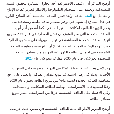
أوضح المركز أن الاقتصاد الأصفر يُعد أحد الحلول المبتكرة لتحقيق التنمية
المستدامة ويعتمد على استخدام التكنولوجيا والابتكار لتعزيز كفاءة الإنتاج
والتعامل مع
البيئة
الجافة، ويُعد قطاع الطاقة الشمسية أحد النماذج البارزة
في هذا السياق؛ إذ يُسهم في توفير مصادر طاقة نظيفة ومتجددة؛ مما
يدعم الجهود العالمية لمكافحة التغير المناخي، كما أنه من أهم أنواع
الطاقة المتجددة التي من المتوقع أن تحتل الصدارة في عام 2030 من بين
أنواع الطاقة المتجددة المساهمة في توليد الكهرباء على مستوى العالم؛
حيث تتوقع الوكالة الدولية للطاقة (IEA) أن تبلغ نسبة مساهمة الطاقة
الشمسية في إجمالي الطاقة الكهربائية المولدة من مصادر الطاقة
المتجددة نحو 16% في عام 2030 مقارنًة بنحو 5% عام
2023
.
وقد لاقى هذا القطاع اهتمامًا كبيرًا في الدولة المصرية خلال السنوات
الأخيرة، وذلك في إطار استهداف تنويع مصادر الطاقة، والعمل على رفع
مساهمة الطاقة الجديدة لنسبة 42% من مزيج الطاقة بحلول عام 2030
وفقًا لمستهدفات الاستراتيجية الوطنية للطاقة المتكاملة والمستدامة،
وكان الاعتماد على الطاقة الشمسية جزءًا من استراتيجية مصر لتنويع
مصادر الطاقة.
أوضح التقرير الأطر الداعمة للطاقة الشمسية في مصر، حيث حرصت