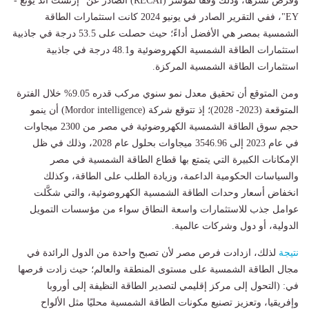
وفرص نشرها، وذلك وفقًا لمؤشر (RECAI) الصادر عن "إرنست آند يونغ -
EY"، ففي التقرير الصادر في يونيو 2024 كانت استثمارات الطاقة
الشمسية بمصر هي الأفضل أداءً؛ حيث حصلت على 53.5 درجة في جاذبية
استثمارات الطاقة الشمسية الكهروضوئية و48.1 درجة في جاذبية
استثمارات الطاقة الشمسية المركزة.
ومن المتوقع أن تحقيق معدل نمو سنوي مركب قدره 9.05% خلال الفترة
المتوقعة (2023- 2028)؛ إذ تتوقع شركة (Mordor intelligence) أن ينمو
حجم سوق الطاقة الشمسية الكهروضوئية في مصر من 2300 ميجاوات
في عام 2023 إلى 3546.96 ميجاوات بحلول عام 2028، وذلك في ظل
الإمكانات الكبيرة التي يتمتع بها قطاع الطاقة الشمسية في مصر
والسياسات الحكومية الداعمة، وزيادة الطلب على الطاقة، وكذلك
انخفاض أسعار وحدات الطاقة الشمسية الكهروضوئية، والتي شكَّلت
عوامل جذب للاستثمارات واسعة النطاق سواء من مؤسسات التمويل
الدولية، أو دول وشركات عالمية.
نتيجة
لذلك، ازدادت فرص مصر لأن تصبح واحدة من الدول الرائدة في
مجال الطاقة الشمسية على مستوى المنطقة والعالم؛ حيث زادت فرصها
في: (التحول إلى مركز إقليمي لتصدير الطاقة النظيفة إلى أوروبا
وإفريقيا، وتعزيز تصنيع مكونات الطاقة الشمسية محليًا مثل الألواح