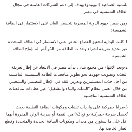
للتنمية الصناعية (اليونيدو) يهدف إلى دعم الشركات العاملة في مجال
الطاقة الشمسية في مصر.
ومن ضمن جهود الدولة المصرية لتحسين العائد على الاستثمار في الطاقة
الشمسية:
1-كانت البداية لتحفيز القطاع الخاص على الاستثمار في الطاقة المتجددة
عبر تحديد تعريفة لشراء وحدات الطاقة من المُرخَّص له بإنتاج الطاقة
الشمسية.
2-وبعد الانتهاء من مجمع بنبان، بدأت مصر في الابتعاد عن إطار تعريفة
التغذية وتصويب جهودها نحو تطوير مناقصات الطاقة الشمسية التنافسية
من أجل جذب المستثمرين وتعزيز الثقة في الإطار التنظيمي والتشغيلي
من خلال العمل بنظام "التملك والبناء والتشغيل" عبر عطاءات مناقصات
الطاقة الشمسية التنافسية.
3-مزايا جمركية على واردات تقنيات ومكونات الطاقة النظيفة بحيث
تُحصل ضريبة جمركية بواقع 2% من القيمة أو ضريبة الوارد المقررة أيهما
أقل على ما يستورد من معدات ومكونات الطاقة الجديدة والمتجددة وقطع
الغيار الخاصة بها.