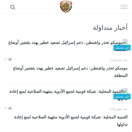
إذهب
الى
المحتوى
أخبار متداوَلة
الرئيسية
غير مصنف
0
منذ عام واحد
موسكو تحذر واشنطن: دعم إسرائيل تصعيد خطير يهدد بتفجير أوضاع
المنطقة
غير مصنف
0
منذ شهر واحد
التنمية المحلية: شبكة قومية لجمع الأدوية منتهية الصلاحية لمنع إعادة
تداولها